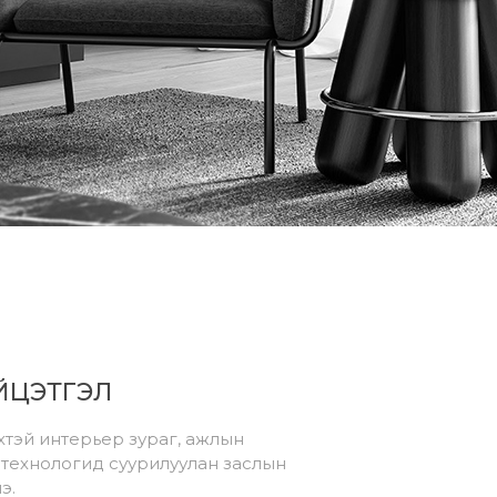
ЙЦЭТГЭЛ
тэй интерьер зураг, ажлын
 технологид суурилуулан заслын
э.