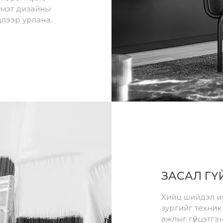
 мэт дизайны
лээр урлана..
ЗАСАЛ ГҮ
Хийц шийдэл их
зургийг техник
ажлыг гүйцэтгэн