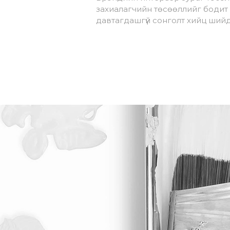
захиалагчийн төсөөллийг бодит
давтагдашгүй сонголт хийц шийд