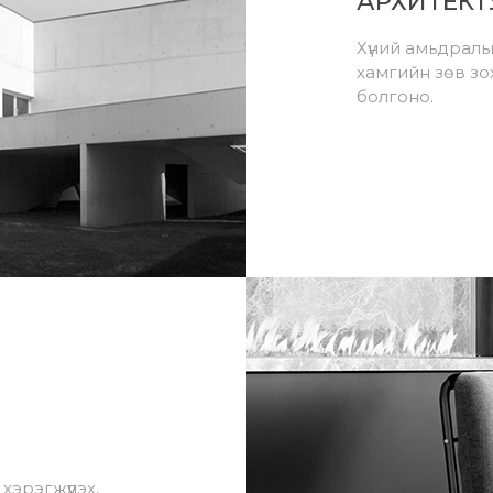
АРХИТЕКТУ
Хүний амьдралы
хамгийн зөв зо
болгоно.
эрэгжүүлэх,