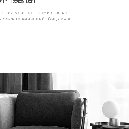
Р ТӨЛӨВЛӨЛТ
н тав тухыг эргономик талаас
хиомж төлөвлөлтийг бид санал