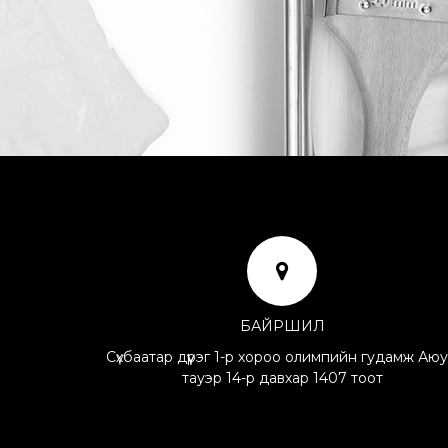
БАЙРШИЛ
Сүхбаатар дүүрэг 1-р хороо олимпийн гудамж Аю
тауэр 14-р давхар 1407 тоот