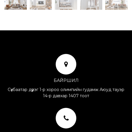
БАЙРШИЛ
Сүхбаатар дүүрэг 1-р хороо олимпийн гудамж Аюуд тауэр
14-р давхар 1407 тоот