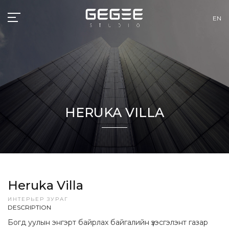
EN
HERUKA VILLA
Heruka Villa
ИНТЕРЬЕР ЗУРАГ
DESCRIPTION
Богд уулын энгэрт байрлах байгалийн үзэсгэлэнт газар