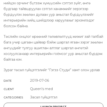
нийцэх орчинг бүтээж хүмүүсийн сэтгэл зүйг, өнгө
будгаар тайвшруулах сэтгэл ханамжийг эерэгээр
бүрдүүлэх зөөлөн дулаан уур амьсгал бүрдүүлэхийг
интерьерийн хийц шийдлээр харуулахыг эрхэмлэдэг
болсон байна.
Төслийн онцлог өрөөний төлөвлөлтүүд жижиг зай талбай
бага учир цагаан цайвар бэйж шаргал ягаан зэрэг зөөлөн
өнгүүдийг тулгуу ашиглан алтлаг шаргал өнгөтэй
хослуулсанаар интерьерийн гоёмсог уур амьсгал бүрдэж
байгаа юм.
Зураг төсөл гүйцэтгэлийг “Гэгээ Студи” хамт олон урлав
2019-07-06
DATE
Queen's med
CLIENT
Засал гүйцэтгэл
CATEGORIES
LAUNCH PROJECT