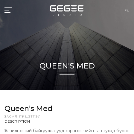
EN
QUEEN’S MED
Queen’s Med
ЗАСАЛ ГҮЙЦЭТГЭЛ
DESCRIPTION
Үйлчилгээний байгууллагууд хэрэглэгчийн тав тухад бүрэн