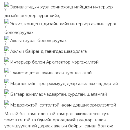
Захиалагчдын хүсэл сонирхолд нийцүүлэн интерьер
дизайн рендер зураг хийх,
Эскиз, концепц дизайн хийх интерьер ажлын зураг
боловсруулах
Ажлын зураг боловсруулах
Ажлын байранд тавигдах шаардлага
Интерьер болон Архитектор мэргэжилтэй
1 жилээс дээш ажилласан туршлагатай
Мэргэжлийн программууд дээр ажиллах чадвартай
Багаар ажиллах чадвартай, хурдтай, шаламгай
Мэдрэмжтэй, сэтгэлтэй, өсөн дэвших эрмэлзэлтэй
Манай баг хамт олонтой хамтран ажиллах чин хүсэл
эрмэлзэлтэй та бүхнийг өрсөлдөхүйц өндөр цалин
урамшуулалтай дараах ажлын байрыг санал болгож