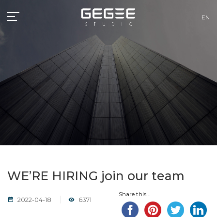
EN
WE’RE HIRING join our team
Share this...
2022-04-18
6371