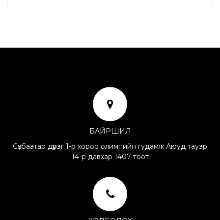
БАЙРШИЛ
Сүхбаатар дүүрэг 1-р хороо олимпийн гудамж Аюуд тауэр
14-р давхар 1407 тоот