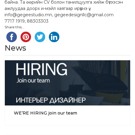
байна. Та өөрийн CV болон танилцуулга хийж бүтээсэн
ажлуудаа доорх и-мэйл хаягаар ирүүлнэ үү.
info@gegeestudio.mn, gegeedesignllc@gmail.com
7717 1919, 88303303
Share this...
News
WE’RE HIRING join our team