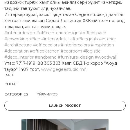
мэдрэмж төрүүлж, хамт олны ажиллах эрч хүчийг нэмэгдүүлж,
тэдний тав тухыг илүүд чухалчлав.
Интерьер зураг, засал гүйцэтгэлээ Gegee studio-д даатган
хамтран ажилласан Сүндэр Ложистик ХХК-ийн хамт олонд
талархан, ажлын амжилт хүсье.
#interiordesign
#officeinteriordesign
#officespace
#coworkingoffice
#interiordetails
#officegoals
#interior
#architecture
#officecolors
#interiorcolors
#inspiration
#decoration
#officekitchen
#ceoroom
#logistic
#deco_interior
#encbrand
#furniture_design
#woodwall
Утас: 7717-1919, 88 303 303 Хаяг: СБД 1-р хороо “Аюуд
тауэр” 1407 тоот,
www.gegeestudio.mn
DATE
CLIENT
Үйлчилгээ
CATEGORIES
LAUNCH PROJECT