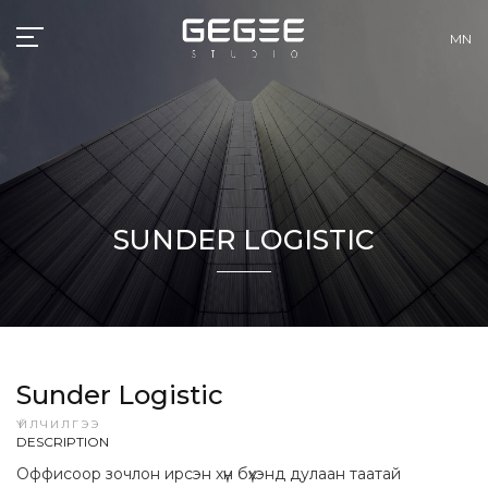
MN
SUNDER LOGISTIC
Sunder Logistic
ҮЙЛЧИЛГЭЭ
DESCRIPTION
Оффисоор зочлон ирсэн хүн бүхэнд дулаан таатай