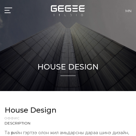
MN
HOUSE DESIGN
House Design
ОФФИС
DESCRIPTION
Та өөрийн гэртээ олон жил амьдарсны дараа шинэ дизайн,