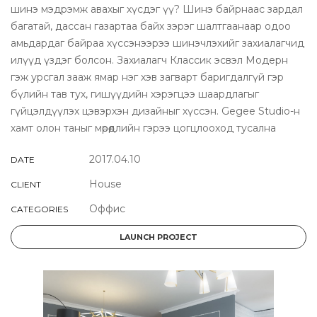
шинэ мэдрэмж авахыг хүсдэг үү? Шинэ байрнаас зардал
багатай, дассан газартаа байх зэрэг шалтгаанаар одоо
амьдардаг байраа хүссэнээрээ шинэчлэхийг захиалагчид
илүүд үздэг болсон. Захиалагч Классик эсвэл Модерн
гэж урсгал зааж ямар нэг хэв загварт баригдалгүй гэр
бүлийн тав тух, гишүүдийн хэрэгцээ шаардлагыг
гүйцэлдүүлэх цэвэрхэн дизайныг хүссэн. Gegee Studio-н
хамт олон таныг мөрөөдлийн гэрээ цогцлооход тусална
2017.04.10
DATE
House
CLIENT
Оффис
CATEGORIES
LAUNCH PROJECT