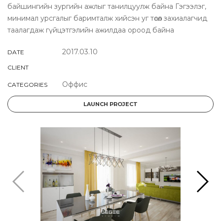
байшингийн зургийн ажлыг танилцуулж байна Гэгээлэг,
минимал урсгалыг баримталж хийсэн уг төсөл захиалагчид
таалагдаж гүйцэтгэлийн ажилдаа ороод байна
2017.03.10
DATE
CLIENT
Оффис
CATEGORIES
LAUNCH PROJECT