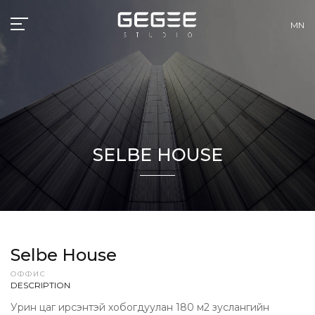
MN
SELBE HOUSE
Selbe House
ОФФИС
DESCRIPTION
Урин цаг ирсэнтэй хобогдуулан 180 м2 зуслангийн